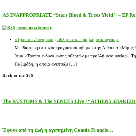
AS INAPPROPRIATE “Stars Bleed & Trees Yield ” – EP Releas
nosos-notalone.gr
«Τρόποι ενδυνάμωσης αθλητών με προβλήματα υγείας»
Με ιδιαίτερη επιτυχία πραγματοποιήθηκε στην Αίθουσα «Μίμης
θέμα «Τρόποι ενδυνάμωσης αθλητών με προβλήματα υγείας». Τη
Παξιμάδη, η οποία ανέπτυξε […]
Back to the 50S
The KUSTOMS & The SENCES Live | “ATHENS SHAKE
Έφυγε από τη ζωή η αγαπημένη Connie Francis…