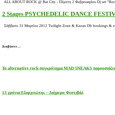
ALL ABOUT ROCK @ Bat City - Πέμπτη 2 Φεβρουαρίου Dj set "Rock 'n
2 Stages PSYCHEDELIC DANCE FESTIV
Σάββατο 31 Μαρτίου 2012 Twilight Zone & Kazan Db bookings & ev
Διαβάστε…
Το alternative rock συγκρότημα MAD SNEAKS παρουσιάζει 
13 χρόνια Εξαρχειώτης – Διήμερο Φεστιβάλ