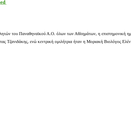
sed
λητών του Παναθηναϊκού Α.Ο. όλων των Αθλημάτων, η επιστημονική ημ
ας Τζανιδάκης, ενώ κεντρική ομιλήτρια ήταν η Μοριακή Βιολόγος Ελέ