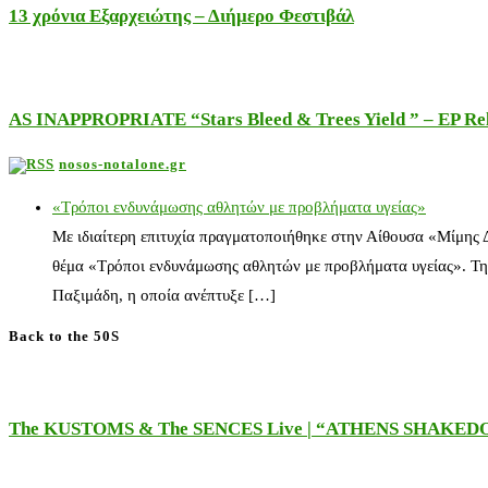
13 χρόνια Εξαρχειώτης – Διήμερο Φεστιβάλ
AS INAPPROPRIATE “Stars Bleed & Trees Yield ” – EP Releas
nosos-notalone.gr
«Τρόποι ενδυνάμωσης αθλητών με προβλήματα υγείας»
Με ιδιαίτερη επιτυχία πραγματοποιήθηκε στην Αίθουσα «Μίμης
θέμα «Τρόποι ενδυνάμωσης αθλητών με προβλήματα υγείας». Τη
Παξιμάδη, η οποία ανέπτυξε […]
Back to the 50S
The KUSTOMS & The SENCES Live | “ATHENS SHAKE