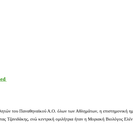
sed
λητών του Παναθηναϊκού Α.Ο. όλων των Αθλημάτων, η επιστημονική ημ
ας Τζανιδάκης, ενώ κεντρική ομιλήτρια ήταν η Μοριακή Βιολόγος Ελέ