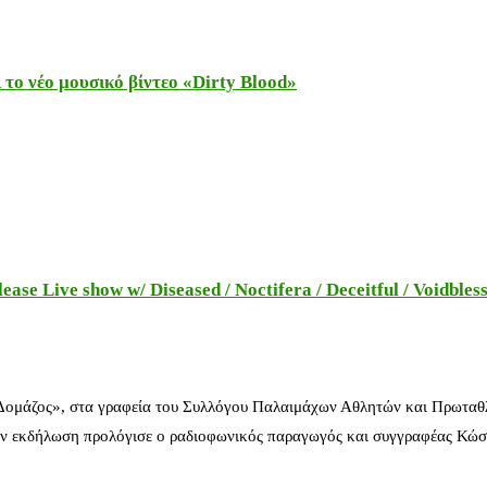
το νέο μουσικό βίντεο «Dirty Blood»
e Live show w/ Diseased / Noctifera / Deceitful / Voidbles
 Δομάζος», στα γραφεία του Συλλόγου Παλαιμάχων Αθλητών και Πρωταθ
ν εκδήλωση προλόγισε ο ραδιοφωνικός παραγωγός και συγγραφέας Κώστ