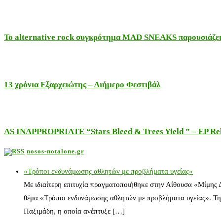
Το alternative rock συγκρότημα MAD SNEAKS παρουσιάζει 
13 χρόνια Εξαρχειώτης – Διήμερο Φεστιβάλ
AS INAPPROPRIATE “Stars Bleed & Trees Yield ” – EP Releas
nosos-notalone.gr
«Τρόποι ενδυνάμωσης αθλητών με προβλήματα υγείας»
Με ιδιαίτερη επιτυχία πραγματοποιήθηκε στην Αίθουσα «Μίμης
θέμα «Τρόποι ενδυνάμωσης αθλητών με προβλήματα υγείας». Τη
Παξιμάδη, η οποία ανέπτυξε […]