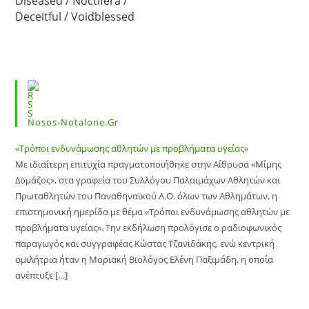
Diseased / Noctifera /
Deceitful / Voidblessed
Nosos-Notalone.gr
«Τρόποι ενδυνάμωσης αθλητών με προβλήματα υγείας»
Με ιδιαίτερη επιτυχία πραγματοποιήθηκε στην Αίθουσα «Μίμης
Δομάζος», στα γραφεία του Συλλόγου Παλαιμάχων Αθλητών και
Πρωταθλητών του Παναθηναϊκού Α.Ο. όλων των Αθλημάτων, η
επιστημονική ημερίδα με θέμα «Τρόποι ενδυνάμωσης αθλητών με
προβλήματα υγείας». Την εκδήλωση προλόγισε ο ραδιοφωνικός
παραγωγός και συγγραφέας Κώστας Τζανιδάκης, ενώ κεντρική
ομιλήτρια ήταν η Μοριακή Βιολόγος Ελένη Παξιμάδη, η οποία
ανέπτυξε […]