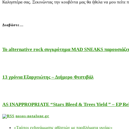
Καλησπέρα σας. Ξεκινώντας την κουβέντα μας θα ήθελα να μου πείτε 
Διαβάστε…
Το alternative rock συγκρότημα MAD SNEAKS παρουσιάζει 
13 χρόνια Εξαρχειώτης – Διήμερο Φεστιβάλ
AS INAPPROPRIATE “Stars Bleed & Trees Yield ” – EP Releas
nosos-notalone.gr
«Τρόποι ενδυνάμωσης αθλητών με προβλήματα υγείας»