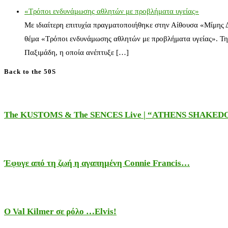
«Τρόποι ενδυνάμωσης αθλητών με προβλήματα υγείας»
Με ιδιαίτερη επιτυχία πραγματοποιήθηκε στην Αίθουσα «Μίμης
θέμα «Τρόποι ενδυνάμωσης αθλητών με προβλήματα υγείας». Τη
Παξιμάδη, η οποία ανέπτυξε […]
Back to the 50S
The KUSTOMS & The SENCES Live | “ATHENS SHAKE
Έφυγε από τη ζωή η αγαπημένη Connie Francis…
Ο Val Kilmer σε ρόλο …Elvis!