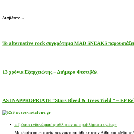
Διαβάστε…
Το alternative rock συγκρότημα MAD SNEAKS παρουσιάζει 
13 χρόνια Εξαρχειώτης – Διήμερο Φεστιβάλ
AS INAPPROPRIATE “Stars Bleed & Trees Yield ” – EP Releas
nosos-notalone.gr
«Τρόποι ενδυνάμωσης αθλητών με προβλήματα υγείας»
Με ιδιαίτερη επιτυχία πραγματοποιήθηκε στην Αίθουσα «Μίμης