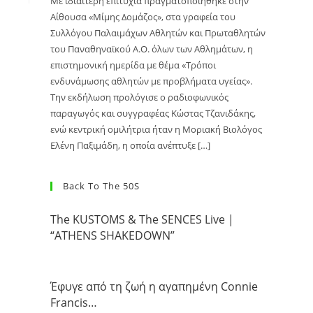
Με ιδιαίτερη επιτυχία πραγματοποιήθηκε στην
Αίθουσα «Μίμης Δομάζος», στα γραφεία του
Συλλόγου Παλαιμάχων Αθλητών και Πρωταθλητών
του Παναθηναϊκού Α.Ο. όλων των Αθλημάτων, η
επιστημονική ημερίδα με θέμα «Τρόποι
ενδυνάμωσης αθλητών με προβλήματα υγείας».
Την εκδήλωση προλόγισε ο ραδιοφωνικός
παραγωγός και συγγραφέας Κώστας Τζανιδάκης,
ενώ κεντρική ομιλήτρια ήταν η Μοριακή Βιολόγος
Ελένη Παξιμάδη, η οποία ανέπτυξε […]
Back To The 50S
The KUSTOMS & The SENCES Live |
“ATHENS SHAKEDOWN”
Έφυγε από τη ζωή η αγαπημένη Connie
Francis…