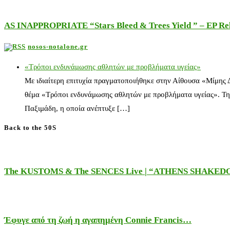
AS INAPPROPRIATE “Stars Bleed & Trees Yield ” – EP Releas
nosos-notalone.gr
«Τρόποι ενδυνάμωσης αθλητών με προβλήματα υγείας»
Με ιδιαίτερη επιτυχία πραγματοποιήθηκε στην Αίθουσα «Μίμης
θέμα «Τρόποι ενδυνάμωσης αθλητών με προβλήματα υγείας». Τη
Παξιμάδη, η οποία ανέπτυξε […]
Back to the 50S
The KUSTOMS & The SENCES Live | “ATHENS SHAKE
Έφυγε από τη ζωή η αγαπημένη Connie Francis…