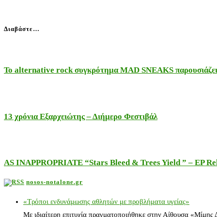
Διαβάστε…
Το alternative rock συγκρότημα MAD SNEAKS παρουσιάζει 
13 χρόνια Εξαρχειώτης – Διήμερο Φεστιβάλ
AS INAPPROPRIATE “Stars Bleed & Trees Yield ” – EP Releas
nosos-notalone.gr
«Τρόποι ενδυνάμωσης αθλητών με προβλήματα υγείας»
Με ιδιαίτερη επιτυχία πραγματοποιήθηκε στην Αίθουσα «Μίμης