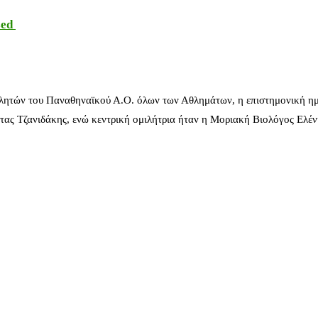
sed
λητών του Παναθηναϊκού Α.Ο. όλων των Αθλημάτων, η επιστημονική ημ
ας Τζανιδάκης, ενώ κεντρική ομιλήτρια ήταν η Μοριακή Βιολόγος Ελέ