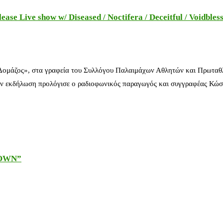
e Live show w/ Diseased / Noctifera / Deceitful / Voidbles
 Δομάζος», στα γραφεία του Συλλόγου Παλαιμάχων Αθλητών και Πρωταθ
ν εκδήλωση προλόγισε ο ραδιοφωνικός παραγωγός και συγγραφέας Κώστ
DOWN”