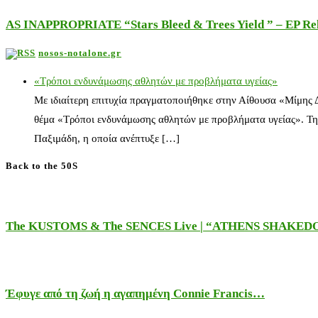
AS INAPPROPRIATE “Stars Bleed & Trees Yield ” – EP Releas
nosos-notalone.gr
«Τρόποι ενδυνάμωσης αθλητών με προβλήματα υγείας»
Με ιδιαίτερη επιτυχία πραγματοποιήθηκε στην Αίθουσα «Μίμης
θέμα «Τρόποι ενδυνάμωσης αθλητών με προβλήματα υγείας». Τη
Παξιμάδη, η οποία ανέπτυξε […]
Back to the 50S
The KUSTOMS & The SENCES Live | “ATHENS SHAKE
Έφυγε από τη ζωή η αγαπημένη Connie Francis…