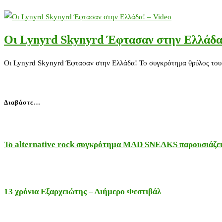
Οι Lynyrd Skynyrd Έφτασαν στην Ελλάδα!
Οι Lynyrd Skynyrd Έφτασαν στην Ελλάδα! Το συγκρότημα θρύλος του s
Διαβάστε…
Το alternative rock συγκρότημα MAD SNEAKS παρουσιάζει 
13 χρόνια Εξαρχειώτης – Διήμερο Φεστιβάλ