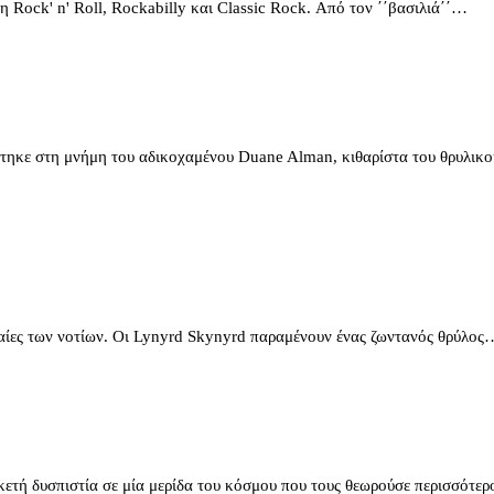
Rock' n' Roll, Rockabilly και Classic Rock. Από τον ΄΄βασιλιά΄΄…
τηκε στη μνήμη του αδικοχαμένου Duane Alman, κιθαρίστα του θρυλικο
αίες των νοτίων. Οι Lynyrd Skynyrd παραμένουν ένας ζωντανός θρύλος
ετή δυσπιστία σε μία μερίδα του κόσμου που τους θεωρούσε περισσότε