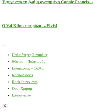
Έφυγε από τη ζωή η αγαπημένη Connie Francis…
Ο Val Kilmer σε ρόλο …Elvis!
Παλαιότερες Συναυλίες
Θέατρο – Πολιτισμός
Εκδηλώσεις – Βιβλία
Rock&Sports
Rock Interviews
Όροι Χρήσης
Επικοινωνία
X