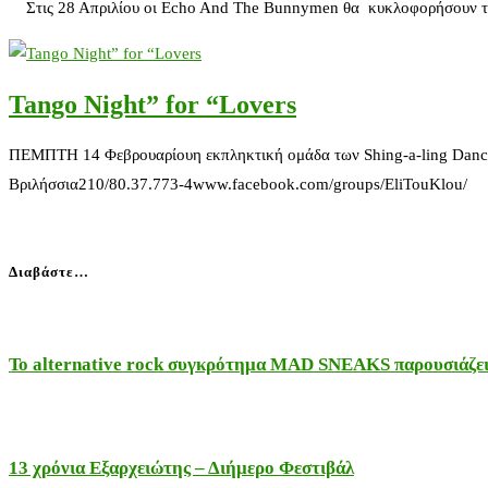
Στις 28 Απριλίου οι Echo And The Bunnymen θα κυκλοφορήσουν το ν
Tango Night” for “Lovers
ΠΕΜΠΤΗ 14 Φεβρουαρίουη εκπληκτική ομάδα των Shing-a-ling Dance St
Βριλήσσια210/80.37.773-4www.facebook.com/groups/EliTouKlou/
Διαβάστε…
Το alternative rock συγκρότημα MAD SNEAKS παρουσιάζει 
13 χρόνια Εξαρχειώτης – Διήμερο Φεστιβάλ