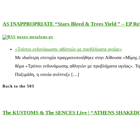
AS INAPPROPRIATE “Stars Bleed & Trees Yield ” – EP Releas
nosos-notalone.gr
«Τρόποι ενδυνάμωσης αθλητών με προβλήματα υγείας»
Με ιδιαίτερη επιτυχία πραγματοποιήθηκε στην Αίθουσα «Μίμης
θέμα «Τρόποι ενδυνάμωσης αθλητών με προβλήματα υγείας». Τη
Παξιμάδη, η οποία ανέπτυξε […]
Back to the 50S
The KUSTOMS & The SENCES Live | “ATHENS SHAKE