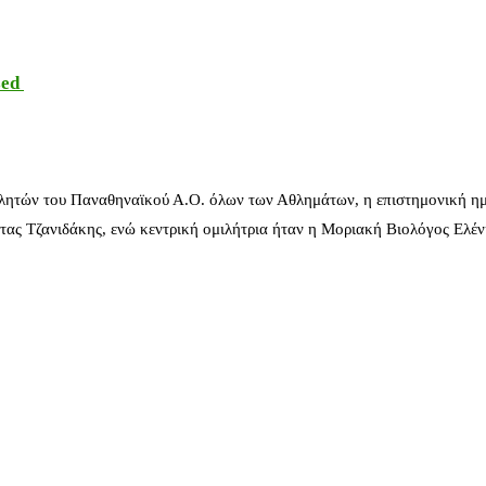
sed
λητών του Παναθηναϊκού Α.Ο. όλων των Αθλημάτων, η επιστημονική ημ
ας Τζανιδάκης, ενώ κεντρική ομιλήτρια ήταν η Μοριακή Βιολόγος Ελέ