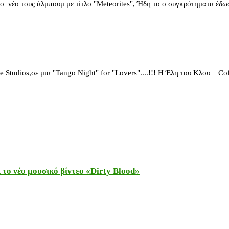
έο τους άλμπουμ με τίτλο "Meteorites", Ήδη το ο συγκρότηματα έδω
udios,σε μια "Tango Night" for "Lovers"....!!! Η Έλη του Κλου _ Co
το νέο μουσικό βίντεο «Dirty Blood»