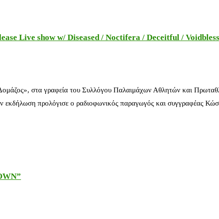
e Live show w/ Diseased / Noctifera / Deceitful / Voidbles
 Δομάζος», στα γραφεία του Συλλόγου Παλαιμάχων Αθλητών και Πρωταθ
ν εκδήλωση προλόγισε ο ραδιοφωνικός παραγωγός και συγγραφέας Κώστ
DOWN”