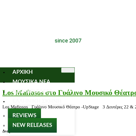
since 2007
ΑΡΧΙΚΗ
ΜΟΥΣΙΚΑ ΝΕΑ
Los Mafiosos στο Γυάλινο Μουσικό Θέατρ
NEW RELEASES
ΕΛΛΗΝΙΚΗ ΣΚΗΝΗ
Los Mafiosos Γυάλινο Μουσικό Θέατρο -UpStage 3 Δευτέρες 22 & 29
REVIEWS
NEW RELEASES
Διαβάστε…