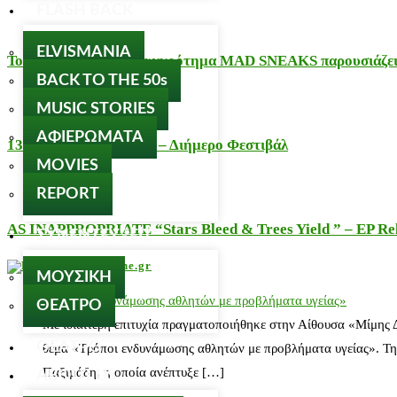
FLASH BACK
ELVISMANIA
Το alternative rock συγκρότημα MAD SNEAKS παρουσιάζει 
BACK TO THE 50s
MUSIC STORIES
ΑΦΙΕΡΩΜΑΤΑ
13 χρόνια Εξαρχειώτης – Διήμερο Φεστιβάλ
MOVIES
REPORT
AS INAPPROPRIATE “Stars Bleed & Trees Yield ” – EP Releas
ΣΥΝΕΝΤΕΥΞΕΙΣ
nosos-notalone.gr
ΜΟΥΣΙΚΗ
«Τρόποι ενδυνάμωσης αθλητών με προβλήματα υγείας»
ΘΕΑΤΡΟ
Με ιδιαίτερη επιτυχία πραγματοποιήθηκε στην Αίθουσα «Μίμης
ΘΕΑΤΡΟ
θέμα «Τρόποι ενδυνάμωσης αθλητών με προβλήματα υγείας». Τη
Παξιμάδη, η οποία ανέπτυξε […]
ABOUT US