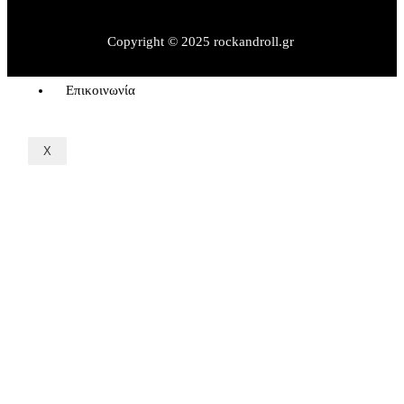
Rock&Sports
Rock Interviews
Copyright © 2025 rockandroll.gr
Όροι Χρήσης
Επικοινωνία
X