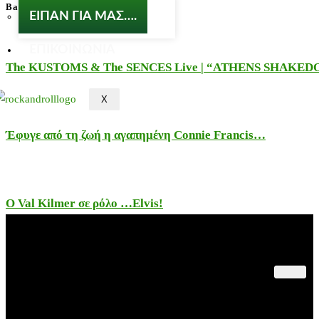
Back to the 50S
ΕΙΠΑΝ ΓΙΑ ΜΑΣ….
ΕΠΙΚΟΙΝΩΝΙΑ
The KUSTOMS & The SENCES Live | “ATHENS SHAKE
X
Έφυγε από τη ζωή η αγαπημένη Connie Francis…
Ο Val Kilmer σε ρόλο …Elvis!
Παλαιότερες Συναυλίες
Θέατρο – Πολιτισμός
Εκδηλώσεις – Βιβλία