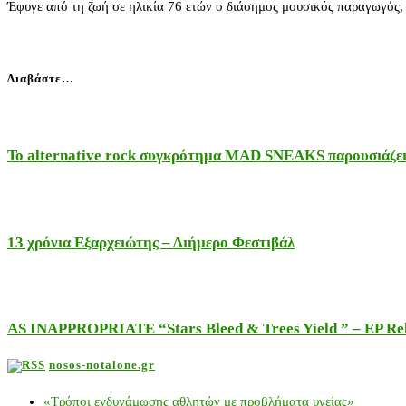
Έφυγε από τη ζωή σε ηλικία 76 ετών ο διάσημος μουσικός παραγωγός
Διαβάστε…
Το alternative rock συγκρότημα MAD SNEAKS παρουσιάζει 
13 χρόνια Εξαρχειώτης – Διήμερο Φεστιβάλ
AS INAPPROPRIATE “Stars Bleed & Trees Yield ” – EP Releas
nosos-notalone.gr
«Τρόποι ενδυνάμωσης αθλητών με προβλήματα υγείας»