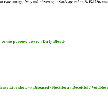
ναι ένας επιτυχημένος, πολυτάλαντος καλλιτέχνης από τη Β. Ελλάδα, πο
το νέο μουσικό βίντεο «Dirty Blood»
e Live show w/ Diseased / Noctifera / Deceitful / Voidbles