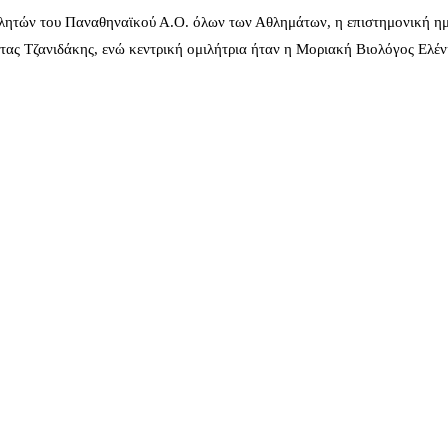
λητών του Παναθηναϊκού Α.Ο. όλων των Αθλημάτων, η επιστημονική ημ
ας Τζανιδάκης, ενώ κεντρική ομιλήτρια ήταν η Μοριακή Βιολόγος Ελέ