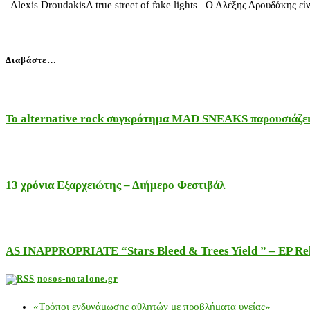
Alexis DroudakisA true street of fake lights Ο Αλέξης Δρουδάκης εί
Διαβάστε…
Το alternative rock συγκρότημα MAD SNEAKS παρουσιάζει 
13 χρόνια Εξαρχειώτης – Διήμερο Φεστιβάλ
AS INAPPROPRIATE “Stars Bleed & Trees Yield ” – EP Releas
nosos-notalone.gr
«Τρόποι ενδυνάμωσης αθλητών με προβλήματα υγείας»