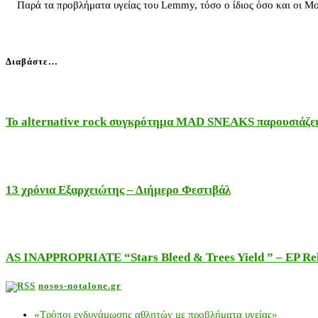
Παρά τα προβλήματα υγείας του Lemmy, τόσο ο ίδιος όσο και οι Moto
Διαβάστε…
Το alternative rock συγκρότημα MAD SNEAKS παρουσιάζει 
13 χρόνια Εξαρχειώτης – Διήμερο Φεστιβάλ
AS INAPPROPRIATE “Stars Bleed & Trees Yield ” – EP Releas
nosos-notalone.gr
«Τρόποι ενδυνάμωσης αθλητών με προβλήματα υγείας»