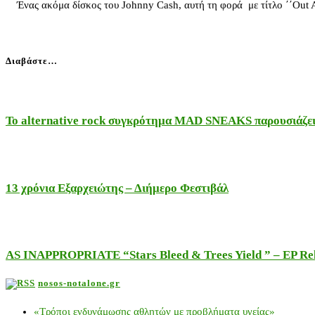
Ένας ακόμα δίσκος του Johnny Cash, αυτή τη φορά με τίτλο ΄΄Out Am
Διαβάστε…
Το alternative rock συγκρότημα MAD SNEAKS παρουσιάζει 
13 χρόνια Εξαρχειώτης – Διήμερο Φεστιβάλ
AS INAPPROPRIATE “Stars Bleed & Trees Yield ” – EP Releas
nosos-notalone.gr
«Τρόποι ενδυνάμωσης αθλητών με προβλήματα υγείας»