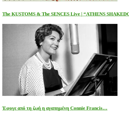
The KUSTOMS & The SENCES Live | “ATHENS SHAKE
Έφυγε από τη ζωή η αγαπημένη Connie Francis…