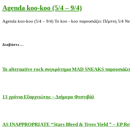
Αgenda koo-koo (5/4 – 9/4)
Αgenda koo-koo (5/4 – 9/4) To koo - koo παρουσιάζει: Πέμπτη 5/4 N
Διαβάστε…
Το alternative rock συγκρότημα MAD SNEAKS παρουσιάζει 
13 χρόνια Εξαρχειώτης – Διήμερο Φεστιβάλ
AS INAPPROPRIATE “Stars Bleed & Trees Yield ” – EP Releas