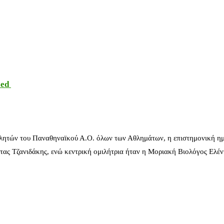
sed
λητών του Παναθηναϊκού Α.Ο. όλων των Αθλημάτων, η επιστημονική ημ
ας Τζανιδάκης, ενώ κεντρική ομιλήτρια ήταν η Μοριακή Βιολόγος Ελέ