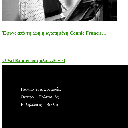
Έφυγε από τη ζωή η αγαπημένη Connie Francis…
Ο Val Kilmer σε ρόλο …Elvis!
Παλαιότερες Συναυλίες
Θέατρο – Πολιτισμός
Εκδηλώσεις – Βιβλία
Rock&Sports
Rock Interviews
Όροι Χρήσης