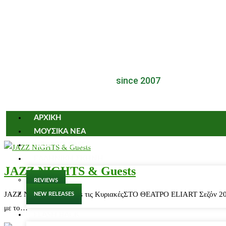
since 2007
ΑΡΧΙΚΗ
ΜΟΥΣΙΚΑ ΝΕΑ
NEW RELEASES
ΕΛΛΗΝΙΚΗ ΣΚΗΝΗ
JAZZ NIGHTS & Guests
REVIEWS
JAZZ NIGHTS & Guests τις ΚυριακέςΣΤΟ ΘΕΑΤΡΟ ELIART Σεζόν 2015-20
NEW RELEASES
με το…
FLASH BACK