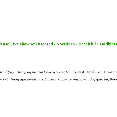
e Live show w/ Diseased / Noctifera / Deceitful / Voidbles
 Δομάζος», στα γραφεία του Συλλόγου Παλαιμάχων Αθλητών και Πρωταθ
ν εκδήλωση προλόγισε ο ραδιοφωνικός παραγωγός και συγγραφέας Κώστ