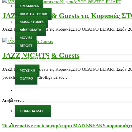
ELVISMANIA
JAZZ NIGHTS & Guests τις Κυριακές 
BACK TO THE 50s
MUSIC STORIES
JAZZ NIGHTS & Guests τις ΚυριακέςΣΤΟ ΘΕΑΤΡΟ ELIART Σεζόν 2015-2
ΑΦΙΕΡΩΜΑΤΑ
MOVIES
REPORT
JAZZ NIGHTS & Guests
ΣΥΝΕΝΤΕΥΞΕΙΣ
JAZZ NIGHTS & Guests τις ΚυριακέςΣΤΟ ΘΕΑΤΡΟ ELIART Σεζόν 2015-2
ΜΟΥΣΙΚΗ
proskliseis@rockandroll.gr με το…
ΘΕΑΤΡΟ
ΘΕΑΤΡΟ
ABOUT US
Διαβάστε…
ΕΙΠΑΝ ΓΙΑ ΜΑΣ….
ΕΠΙΚΟΙΝΩΝΙΑ
Το alternative rock συγκρότημα MAD SNEAKS παρουσιάζει 