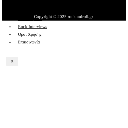
Θέατρο – Πολιτισμός
Εκδηλώσεις – Βιβλία
Copyright © 2025 rockandroll.gr
Rock&Sports
Rock Interviews
Όροι Χρήσης
Επικοινωνία
X