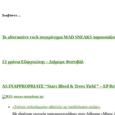
Διαβάστε…
Το alternative rock συγκρότημα MAD SNEAKS παρουσιάζει 
13 χρόνια Εξαρχειώτης – Διήμερο Φεστιβάλ
AS INAPPROPRIATE “Stars Bleed & Trees Yield ” – EP Releas
nosos-notalone.gr
«Τρόποι ενδυνάμωσης αθλητών με προβλήματα υγείας»
Με ιδιαίτερη επιτυχία πραγματοποιήθηκε στην Αίθουσα «Μίμης