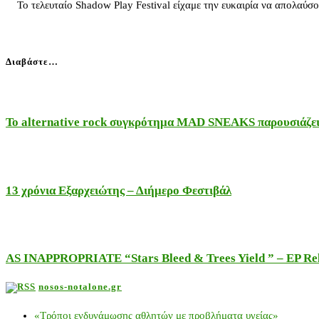
Το τελευταίο Shadow Play Festival είχαμε την ευκαιρία να απολαύσο
Διαβάστε…
Το alternative rock συγκρότημα MAD SNEAKS παρουσιάζει 
13 χρόνια Εξαρχειώτης – Διήμερο Φεστιβάλ
AS INAPPROPRIATE “Stars Bleed & Trees Yield ” – EP Releas
nosos-notalone.gr
«Τρόποι ενδυνάμωσης αθλητών με προβλήματα υγείας»