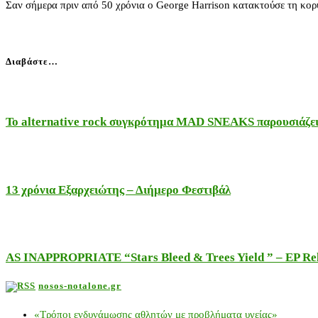
Σαν σήμερα πριν από 50 χρόνια ο George Harrison κατακτούσε τη κορ
Διαβάστε…
Το alternative rock συγκρότημα MAD SNEAKS παρουσιάζει 
13 χρόνια Εξαρχειώτης – Διήμερο Φεστιβάλ
AS INAPPROPRIATE “Stars Bleed & Trees Yield ” – EP Releas
nosos-notalone.gr
«Τρόποι ενδυνάμωσης αθλητών με προβλήματα υγείας»