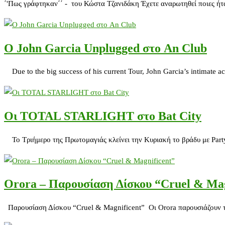
΄'Πως γράφτηκαν΄΄ - του Κώστα Τζανιδάκη Έχετε αναρωτηθεί ποιες ήτ
Ο John Garcia Unplugged στο An Club
Due to the big success of his current Tour, John Garcia’s intimate ac
Οι TOTAL STARLIGHT στο Bat City
To Tριήμερο της Πρωτομαγιάς κλείνει την Κυριακή το βράδυ με Par
Orora – Παρουσίαση Δίσκου “Cruel & Mag
Παρουσίαση Δίσκου “Cruel & Magnificent” Οι Orora παρουσιάζουν τα 