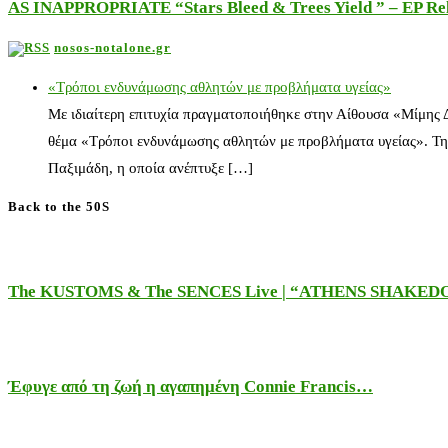
AS INAPPROPRIATE “Stars Bleed & Trees Yield ” – EP Releas
nosos-notalone.gr
«Τρόποι ενδυνάμωσης αθλητών με προβλήματα υγείας»
Με ιδιαίτερη επιτυχία πραγματοποιήθηκε στην Αίθουσα «Μίμης
θέμα «Τρόποι ενδυνάμωσης αθλητών με προβλήματα υγείας». Τη
Παξιμάδη, η οποία ανέπτυξε […]
Back to the 50S
The KUSTOMS & The SENCES Live | “ATHENS SHAKE
Έφυγε από τη ζωή η αγαπημένη Connie Francis…