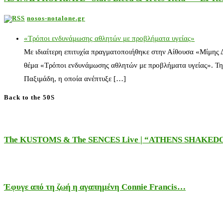
nosos-notalone.gr
«Τρόποι ενδυνάμωσης αθλητών με προβλήματα υγείας»
Με ιδιαίτερη επιτυχία πραγματοποιήθηκε στην Αίθουσα «Μίμης
θέμα «Τρόποι ενδυνάμωσης αθλητών με προβλήματα υγείας». Τη
Παξιμάδη, η οποία ανέπτυξε […]
Back to the 50S
The KUSTOMS & The SENCES Live | “ATHENS SHAKE
Έφυγε από τη ζωή η αγαπημένη Connie Francis…