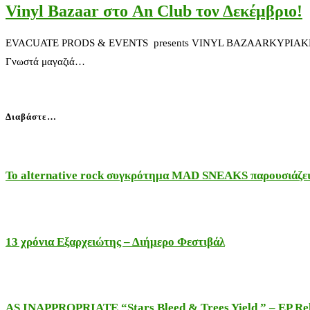
Vinyl Bazaar στο An Club τον Δεκέμβριο!
EVACUATE PRODS & EVENTS presents VINYL BAZAARΚΥΡIΑΚΗ 20 ΔΕΚ
Γνωστά μαγαζιά…
Διαβάστε…
Το alternative rock συγκρότημα MAD SNEAKS παρουσιάζει 
13 χρόνια Εξαρχειώτης – Διήμερο Φεστιβάλ
AS INAPPROPRIATE “Stars Bleed & Trees Yield ” – EP Releas