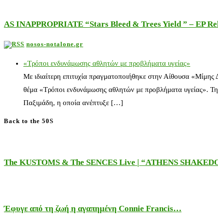
AS INAPPROPRIATE “Stars Bleed & Trees Yield ” – EP Releas
nosos-notalone.gr
«Τρόποι ενδυνάμωσης αθλητών με προβλήματα υγείας»
Με ιδιαίτερη επιτυχία πραγματοποιήθηκε στην Αίθουσα «Μίμης
θέμα «Τρόποι ενδυνάμωσης αθλητών με προβλήματα υγείας». Τη
Παξιμάδη, η οποία ανέπτυξε […]
Back to the 50S
The KUSTOMS & The SENCES Live | “ATHENS SHAKE
Έφυγε από τη ζωή η αγαπημένη Connie Francis…