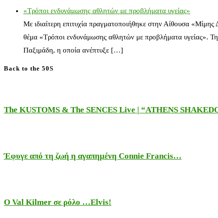
«Τρόποι ενδυνάμωσης αθλητών με προβλήματα υγείας»
Με ιδιαίτερη επιτυχία πραγματοποιήθηκε στην Αίθουσα «Μίμης
θέμα «Τρόποι ενδυνάμωσης αθλητών με προβλήματα υγείας». Τη
Παξιμάδη, η οποία ανέπτυξε […]
Back to the 50S
The KUSTOMS & The SENCES Live | “ATHENS SHAKE
Έφυγε από τη ζωή η αγαπημένη Connie Francis…
Ο Val Kilmer σε ρόλο …Elvis!