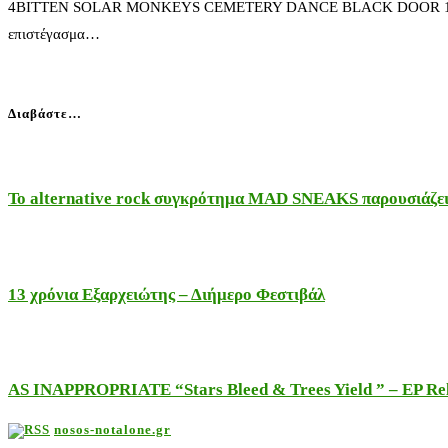
4BITTEN SOLAR MONKEYS CEMETERY DANCE BLACK DOOR 13/2/2013 A
επιστέγασμα…
Διαβάστε…
Το alternative rock συγκρότημα MAD SNEAKS παρουσιάζει 
13 χρόνια Εξαρχειώτης – Διήμερο Φεστιβάλ
AS INAPPROPRIATE “Stars Bleed & Trees Yield ” – EP Releas
nosos-notalone.gr