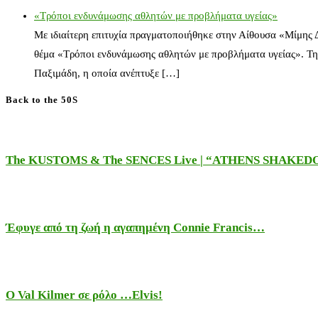
«Τρόποι ενδυνάμωσης αθλητών με προβλήματα υγείας»
Με ιδιαίτερη επιτυχία πραγματοποιήθηκε στην Αίθουσα «Μίμης
θέμα «Τρόποι ενδυνάμωσης αθλητών με προβλήματα υγείας». Τη
Παξιμάδη, η οποία ανέπτυξε […]
Back to the 50S
The KUSTOMS & The SENCES Live | “ATHENS SHAKE
Έφυγε από τη ζωή η αγαπημένη Connie Francis…
Ο Val Kilmer σε ρόλο …Elvis!