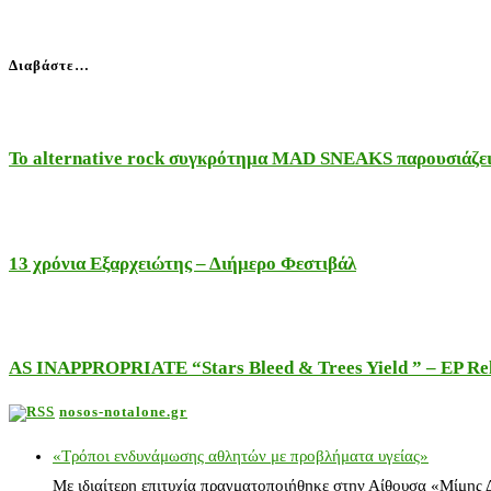
Διαβάστε…
Το alternative rock συγκρότημα MAD SNEAKS παρουσιάζει 
13 χρόνια Εξαρχειώτης – Διήμερο Φεστιβάλ
AS INAPPROPRIATE “Stars Bleed & Trees Yield ” – EP Releas
nosos-notalone.gr
«Τρόποι ενδυνάμωσης αθλητών με προβλήματα υγείας»
Με ιδιαίτερη επιτυχία πραγματοποιήθηκε στην Αίθουσα «Μίμης