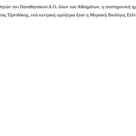
λητών του Παναθηναϊκού Α.Ο. όλων των Αθλημάτων, η επιστημονική ημ
ας Τζανιδάκης, ενώ κεντρική ομιλήτρια ήταν η Μοριακή Βιολόγος Ελέ