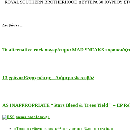
ROYAL SOUTHERN BROTHERHOOD ΔΕΥΤΕΡΑ 30 ΙΟΥΝΙΟΥ ΣΤΟ STAGE VO
Διαβάστε…
Το alternative rock συγκρότημα MAD SNEAKS παρουσιάζει 
13 χρόνια Εξαρχειώτης – Διήμερο Φεστιβάλ
AS INAPPROPRIATE “Stars Bleed & Trees Yield ” – EP Releas
nosos-notalone.gr
«Τρόποι ενδυνάμωσης αθλητών με προβλήματα υγείας»