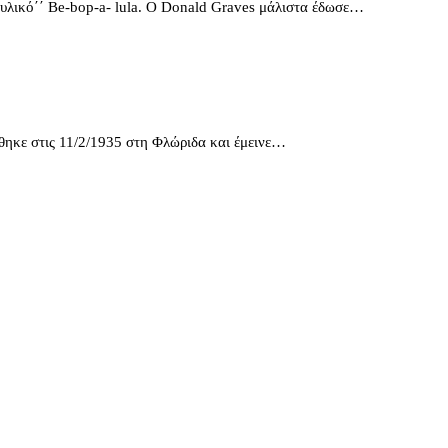
ρυλικό΄΄ Be-bop-a- lula. Ο Donald Graves μάλιστα έδωσε…
ήθηκε στις 11/2/1935 στη Φλώριδα και έμεινε…