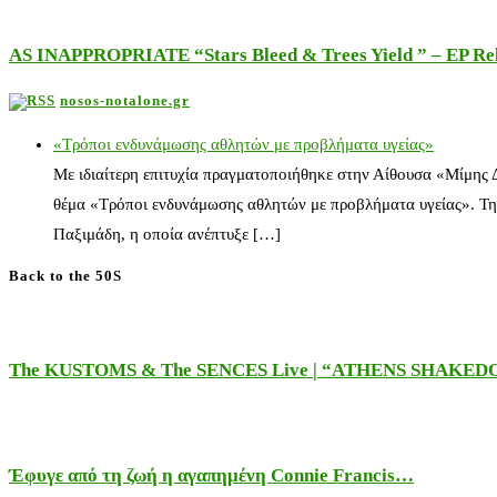
AS INAPPROPRIATE “Stars Bleed & Trees Yield ” – EP Releas
nosos-notalone.gr
«Τρόποι ενδυνάμωσης αθλητών με προβλήματα υγείας»
Με ιδιαίτερη επιτυχία πραγματοποιήθηκε στην Αίθουσα «Μίμης
θέμα «Τρόποι ενδυνάμωσης αθλητών με προβλήματα υγείας». Τη
Παξιμάδη, η οποία ανέπτυξε […]
Back to the 50S
The KUSTOMS & The SENCES Live | “ATHENS SHAKE
Έφυγε από τη ζωή η αγαπημένη Connie Francis…