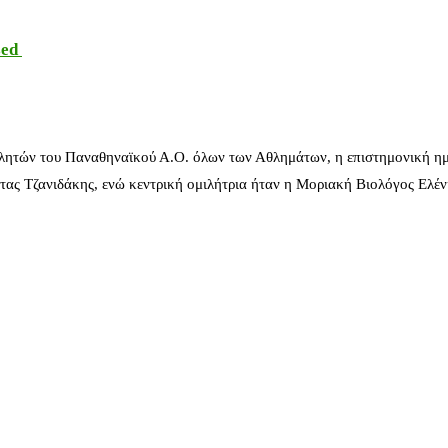
sed
λητών του Παναθηναϊκού Α.Ο. όλων των Αθλημάτων, η επιστημονική ημ
ας Τζανιδάκης, ενώ κεντρική ομιλήτρια ήταν η Μοριακή Βιολόγος Ελέ