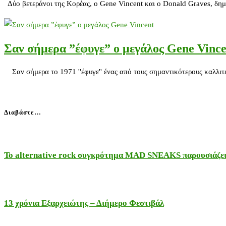
Δύο βετεράνοι της Κορέας, ο Gene Vincent και ο Donald Graves, δημ
Σαν σήμερα ”έφυγε” ο μεγάλος Gene Vince
Σαν σήμερα το 1971 ''έφυγε'' ένας από τους σημαντικότερους καλλιτέ
Διαβάστε…
Το alternative rock συγκρότημα MAD SNEAKS παρουσιάζει 
13 χρόνια Εξαρχειώτης – Διήμερο Φεστιβάλ