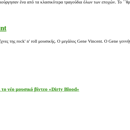
ιούργησαν ένα από τα κλασικότερα τραγούδια όλων των εποχών. Το ΄΄θ
nt
χνες της rock' n' roll μουσικής. Ο μεγάλος Gene Vincent. Ο Gene γενν
το νέο μουσικό βίντεο «Dirty Blood»