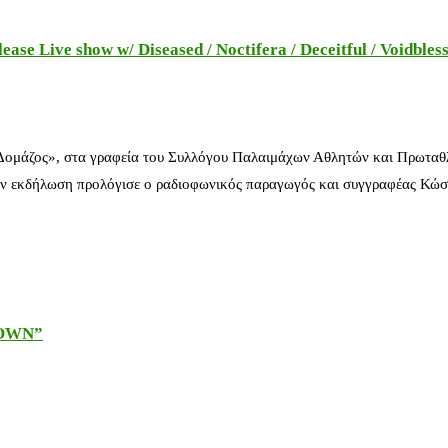
e Live show w/ Diseased / Noctifera / Deceitful / Voidbles
 Δομάζος», στα γραφεία του Συλλόγου Παλαιμάχων Αθλητών και Πρωταθ
ν εκδήλωση προλόγισε ο ραδιοφωνικός παραγωγός και συγγραφέας Κώστ
DOWN”