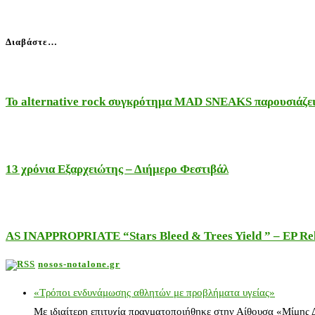
Διαβάστε…
Το alternative rock συγκρότημα MAD SNEAKS παρουσιάζει 
13 χρόνια Εξαρχειώτης – Διήμερο Φεστιβάλ
AS INAPPROPRIATE “Stars Bleed & Trees Yield ” – EP Releas
nosos-notalone.gr
«Τρόποι ενδυνάμωσης αθλητών με προβλήματα υγείας»
Με ιδιαίτερη επιτυχία πραγματοποιήθηκε στην Αίθουσα «Μίμης