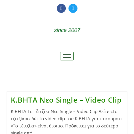
since 2007
K.BHTA Νεο Single – Video Clip
K.BHTA To Τζιτζίκι Νεο Single – Video Clip Δείτε «Το
τζιτζίκι» εδώ Το video clip του Κ.ΒΗΤΑ για το κομμάτι
«Το τζιτζίκι» είναι έτοιμο. Πρόκειται για το δεύτερο
single από…