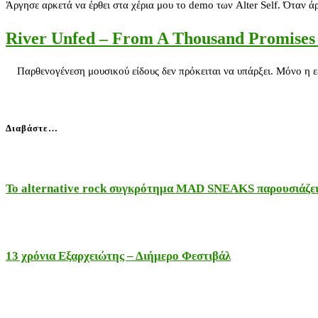
Άργησε αρκετά να έρθει στα χέρια μου το demo των Alter Self. Όταν 
River Unfed – From A Thousand Promises
Παρθενογένεση μουσικού είδους δεν πρόκειται να υπάρξει. Μόνο η εξέ
Διαβάστε…
Το alternative rock συγκρότημα MAD SNEAKS παρουσιάζει 
13 χρόνια Εξαρχειώτης – Διήμερο Φεστιβάλ