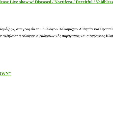
e Live show w/ Diseased / Noctifera / Deceitful / Voidbles
 Δομάζος», στα γραφεία του Συλλόγου Παλαιμάχων Αθλητών και Πρωταθ
ν εκδήλωση προλόγισε ο ραδιοφωνικός παραγωγός και συγγραφέας Κώστ
DOWN”