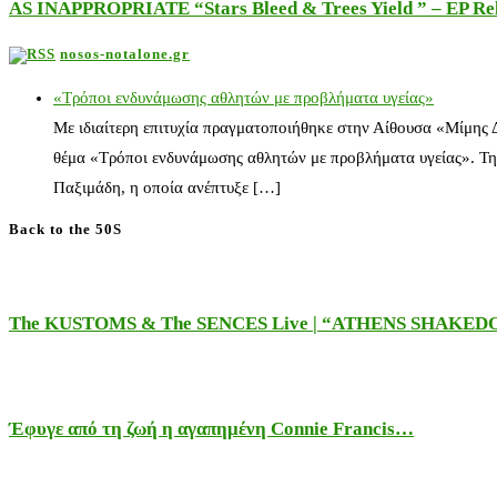
AS INAPPROPRIATE “Stars Bleed & Trees Yield ” – EP Releas
nosos-notalone.gr
«Τρόποι ενδυνάμωσης αθλητών με προβλήματα υγείας»
Με ιδιαίτερη επιτυχία πραγματοποιήθηκε στην Αίθουσα «Μίμης
θέμα «Τρόποι ενδυνάμωσης αθλητών με προβλήματα υγείας». Τη
Παξιμάδη, η οποία ανέπτυξε […]
Back to the 50S
The KUSTOMS & The SENCES Live | “ATHENS SHAKE
Έφυγε από τη ζωή η αγαπημένη Connie Francis…