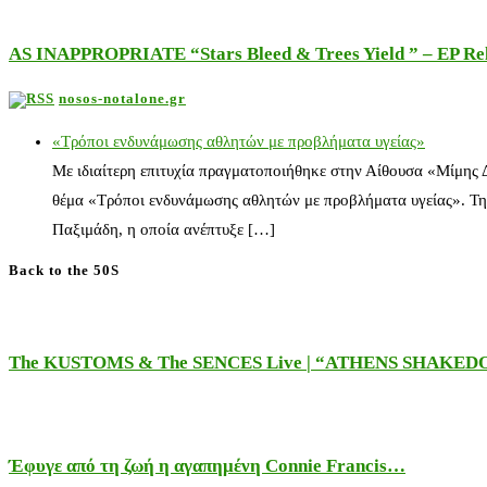
AS INAPPROPRIATE “Stars Bleed & Trees Yield ” – EP Releas
nosos-notalone.gr
«Τρόποι ενδυνάμωσης αθλητών με προβλήματα υγείας»
Με ιδιαίτερη επιτυχία πραγματοποιήθηκε στην Αίθουσα «Μίμης
θέμα «Τρόποι ενδυνάμωσης αθλητών με προβλήματα υγείας». Τη
Παξιμάδη, η οποία ανέπτυξε […]
Back to the 50S
The KUSTOMS & The SENCES Live | “ATHENS SHAKE
Έφυγε από τη ζωή η αγαπημένη Connie Francis…