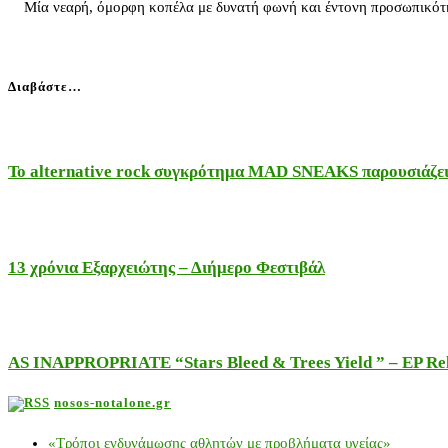
Μία νεαρή, όμορφη κοπέλα με δυνατή φωνή και έντονη προσωπικότητα
Διαβάστε…
Το alternative rock συγκρότημα MAD SNEAKS παρουσιάζει 
13 χρόνια Εξαρχειώτης – Διήμερο Φεστιβάλ
AS INAPPROPRIATE “Stars Bleed & Trees Yield ” – EP Releas
nosos-notalone.gr
«Τρόποι ενδυνάμωσης αθλητών με προβλήματα υγείας»