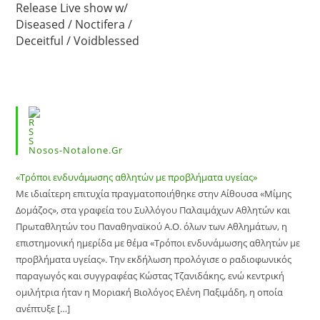
Release Live show w/
Diseased / Noctifera /
Deceitful / Voidblessed
Nosos-Notalone.gr
«Τρόποι ενδυνάμωσης αθλητών με προβλήματα υγείας»
Με ιδιαίτερη επιτυχία πραγματοποιήθηκε στην Αίθουσα «Μίμης
Δομάζος», στα γραφεία του Συλλόγου Παλαιμάχων Αθλητών και
Πρωταθλητών του Παναθηναϊκού Α.Ο. όλων των Αθλημάτων, η
επιστημονική ημερίδα με θέμα «Τρόποι ενδυνάμωσης αθλητών με
προβλήματα υγείας». Την εκδήλωση προλόγισε ο ραδιοφωνικός
παραγωγός και συγγραφέας Κώστας Τζανιδάκης, ενώ κεντρική
ομιλήτρια ήταν η Μοριακή Βιολόγος Ελένη Παξιμάδη, η οποία
ανέπτυξε […]