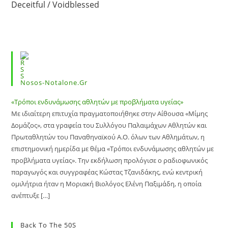
Deceitful / Voidblessed
Nosos-Notalone.gr
«Τρόποι ενδυνάμωσης αθλητών με προβλήματα υγείας»
Με ιδιαίτερη επιτυχία πραγματοποιήθηκε στην Αίθουσα «Μίμης
Δομάζος», στα γραφεία του Συλλόγου Παλαιμάχων Αθλητών και
Πρωταθλητών του Παναθηναϊκού Α.Ο. όλων των Αθλημάτων, η
επιστημονική ημερίδα με θέμα «Τρόποι ενδυνάμωσης αθλητών με
προβλήματα υγείας». Την εκδήλωση προλόγισε ο ραδιοφωνικός
παραγωγός και συγγραφέας Κώστας Τζανιδάκης, ενώ κεντρική
ομιλήτρια ήταν η Μοριακή Βιολόγος Ελένη Παξιμάδη, η οποία
ανέπτυξε […]
Back To The 50S