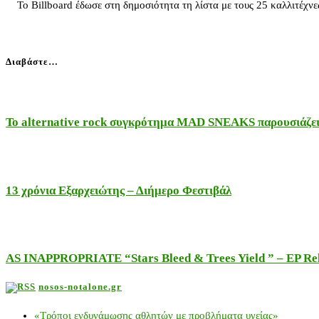
Το Billboard έδωσε στη δημοσιότητα τη λίστα με τους 25 καλλιτέχνες
Διαβάστε…
Το alternative rock συγκρότημα MAD SNEAKS παρουσιάζει 
13 χρόνια Εξαρχειώτης – Διήμερο Φεστιβάλ
AS INAPPROPRIATE “Stars Bleed & Trees Yield ” – EP Releas
nosos-notalone.gr
«Τρόποι ενδυνάμωσης αθλητών με προβλήματα υγείας»