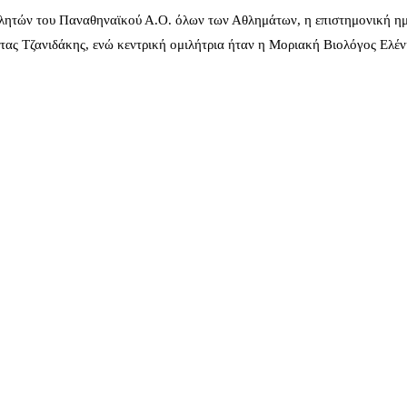
λητών του Παναθηναϊκού Α.Ο. όλων των Αθλημάτων, η επιστημονική ημ
ας Τζανιδάκης, ενώ κεντρική ομιλήτρια ήταν η Μοριακή Βιολόγος Ελέ