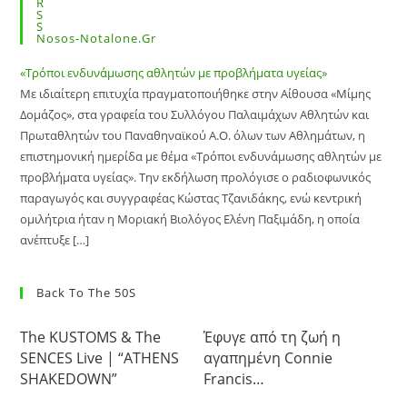
Nosos-Notalone.gr
«Τρόποι ενδυνάμωσης αθλητών με προβλήματα υγείας»
Με ιδιαίτερη επιτυχία πραγματοποιήθηκε στην Αίθουσα «Μίμης
Δομάζος», στα γραφεία του Συλλόγου Παλαιμάχων Αθλητών και
Πρωταθλητών του Παναθηναϊκού Α.Ο. όλων των Αθλημάτων, η
επιστημονική ημερίδα με θέμα «Τρόποι ενδυνάμωσης αθλητών με
προβλήματα υγείας». Την εκδήλωση προλόγισε ο ραδιοφωνικός
παραγωγός και συγγραφέας Κώστας Τζανιδάκης, ενώ κεντρική
ομιλήτρια ήταν η Μοριακή Βιολόγος Ελένη Παξιμάδη, η οποία
ανέπτυξε […]
Back To The 50S
The KUSTOMS & The
Έφυγε από τη ζωή η
SENCES Live | “ATHENS
αγαπημένη Connie
SHAKEDOWN”
Francis…