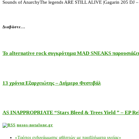
Sounds of AnarchyThe legends ARE STILL ALIVE |Gagarin 205 DJ 
Διαβάστε…
Το alternative rock συγκρότημα MAD SNEAKS παρουσιάζει 
13 χρόνια Εξαρχειώτης – Διήμερο Φεστιβάλ
AS INAPPROPRIATE “Stars Bleed & Trees Yield ” – EP Releas
nosos-notalone.gr
«Τρόποι ενδυνάμωσης αθλητών με προβλήματα υγείας»