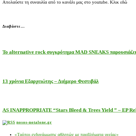
Απολαύστε τη συναυλία από το κανάλι μας στο youtube. Κλικ εδώ
Διαβάστε…
Το alternative rock συγκρότημα MAD SNEAKS παρουσιάζει 
13 χρόνια Εξαρχειώτης – Διήμερο Φεστιβάλ
AS INAPPROPRIATE “Stars Bleed & Trees Yield ” – EP Releas
nosos-notalone.gr
«Τρόποι ενδυνάμωσης αθλητών με προβλήματα υγείας»