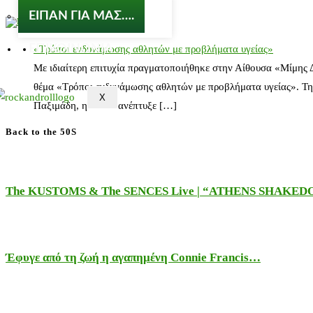
ΕΙΠΑΝ ΓΙΑ ΜΑΣ….
nosos-notalone.gr
ΕΠΙΚΟΙΝΩΝΙΑ
«Τρόποι ενδυνάμωσης αθλητών με προβλήματα υγείας»
Με ιδιαίτερη επιτυχία πραγματοποιήθηκε στην Αίθουσα «Μίμης
θέμα «Τρόποι ενδυνάμωσης αθλητών με προβλήματα υγείας». Τη
X
Παξιμάδη, η οποία ανέπτυξε […]
Back to the 50S
The KUSTOMS & The SENCES Live | “ATHENS SHAKE
Έφυγε από τη ζωή η αγαπημένη Connie Francis…