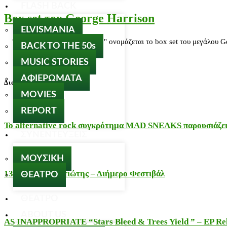
FLASH BACK
Box set του George Harrison
ELVISMANIA
"The Apple Years 1968-1975" ονομάζεται το box set του μεγάλου Geo
BACK TO THE 50s
MUSIC STORIES
ΑΦΙΕΡΩΜΑΤΑ
Διαβάστε…
MOVIES
REPORT
Το alternative rock συγκρότημα MAD SNEAKS παρουσιάζει 
ΣΥΝΕΝΤΕΥΞΕΙΣ
ΜΟΥΣΙΚΗ
13 χρόνια Εξαρχειώτης – Διήμερο Φεστιβάλ
ΘΕΑΤΡΟ
ΘΕΑΤΡΟ
ABOUT US
AS INAPPROPRIATE “Stars Bleed & Trees Yield ” – EP Releas