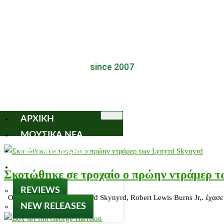
since 2007
ΑΡΧΙΚΗ
ΜΟΥΣΙΚΑ ΝΕΑ
NEW RELEASES
ΕΛΛΗΝΙΚΗ ΣΚΗΝΗ
Σκοτώθηκε σε τροχαίο ο πρώην ντράμερ 
REVIEWS
Ο πρώην ντράμερ των lynyrd Skynyrd, Robert Lewis Burns Jr,. έχασε
NEW RELEASES