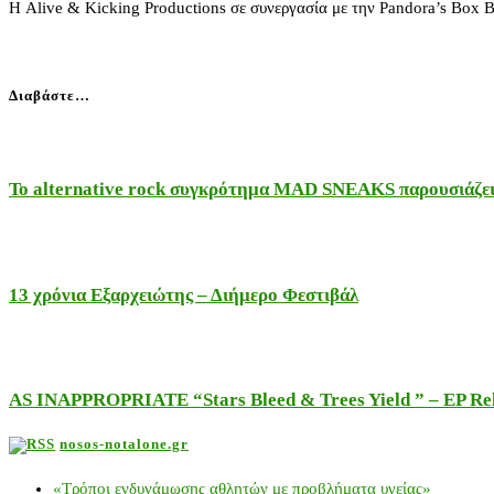
Η Alive & Kicking Productions σε συνεργασία με την Pandora’s Box 
Διαβάστε…
Το alternative rock συγκρότημα MAD SNEAKS παρουσιάζει 
13 χρόνια Εξαρχειώτης – Διήμερο Φεστιβάλ
AS INAPPROPRIATE “Stars Bleed & Trees Yield ” – EP Releas
nosos-notalone.gr
«Τρόποι ενδυνάμωσης αθλητών με προβλήματα υγείας»