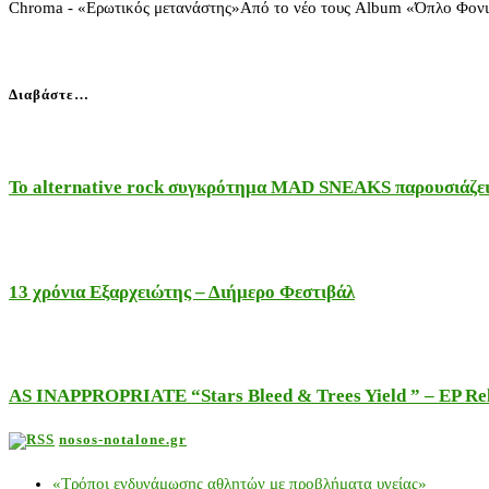
Chroma - «Ερωτικός μετανάστης»Από το νέο τους Album «Όπλο Φονικό»
Διαβάστε…
Το alternative rock συγκρότημα MAD SNEAKS παρουσιάζει 
13 χρόνια Εξαρχειώτης – Διήμερο Φεστιβάλ
AS INAPPROPRIATE “Stars Bleed & Trees Yield ” – EP Releas
nosos-notalone.gr
«Τρόποι ενδυνάμωσης αθλητών με προβλήματα υγείας»