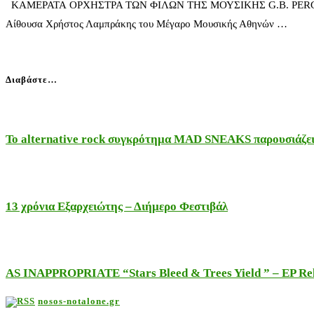
ΚΑΜΕΡΑΤΑ ΟΡΧΗΣΤΡΑ ΤΩΝ ΦΙΛΩΝ ΤΗΣ ΜΟΥΣΙΚΗΣ G.
Αίθουσα Χρήστος Λαμπράκης του Μέγαρο Μουσικής Αθηνών …
Διαβάστε…
Το alternative rock συγκρότημα MAD SNEAKS παρουσιάζει 
13 χρόνια Εξαρχειώτης – Διήμερο Φεστιβάλ
AS INAPPROPRIATE “Stars Bleed & Trees Yield ” – EP Releas
nosos-notalone.gr