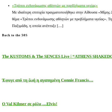
«Τρόποι ενδυνάμωσης αθλητών με προβλήματα υγείας»
Με ιδιαίτερη επιτυχία πραγματοποιήθηκε στην Αίθουσα «Μίμης
θέμα «Τρόποι ενδυνάμωσης αθλητών με προβλήματα υγείας». Τη
Παξιμάδη, η οποία ανέπτυξε […]
Back to the 50S
The KUSTOMS & The SENCES Live | “ATHENS SHAKE
Έφυγε από τη ζωή η αγαπημένη Connie Francis…
Ο Val Kilmer σε ρόλο …Elvis!