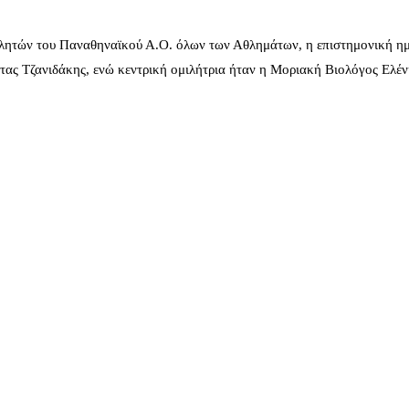
λητών του Παναθηναϊκού Α.Ο. όλων των Αθλημάτων, η επιστημονική ημ
ας Τζανιδάκης, ενώ κεντρική ομιλήτρια ήταν η Μοριακή Βιολόγος Ελέ