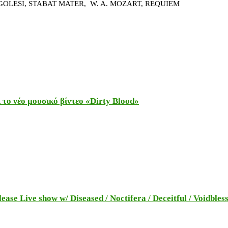
B. PERGOLESI, STABAT MATER, W. A. MOZART, RE
το νέο μουσικό βίντεο «Dirty Blood»
e Live show w/ Diseased / Noctifera / Deceitful / Voidbles