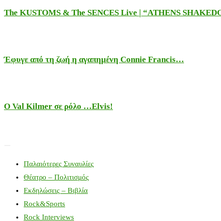
The KUSTOMS & The SENCES Live | “ATHENS SHAKE
Έφυγε από τη ζωή η αγαπημένη Connie Francis…
Ο Val Kilmer σε ρόλο …Elvis!
Παλαιότερες Συναυλίες
Θέατρο – Πολιτισμός
Εκδηλώσεις – Βιβλία
Rock&Sports
Rock Interviews