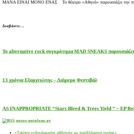
ΜΑΝΑ ΕΙΝΑΙ ΜΟΝΟ ΕΝΑΣ Το θέατρο «Αθηνά» παρουσιάζει την παράστ
Διαβάστε…
Το alternative rock συγκρότημα MAD SNEAKS παρουσιάζει 
13 χρόνια Εξαρχειώτης – Διήμερο Φεστιβάλ
AS INAPPROPRIATE “Stars Bleed & Trees Yield ” – EP Releas
nosos-notalone.gr
«Τρόποι ενδυνάμωσης αθλητών με προβλήματα υγείας»