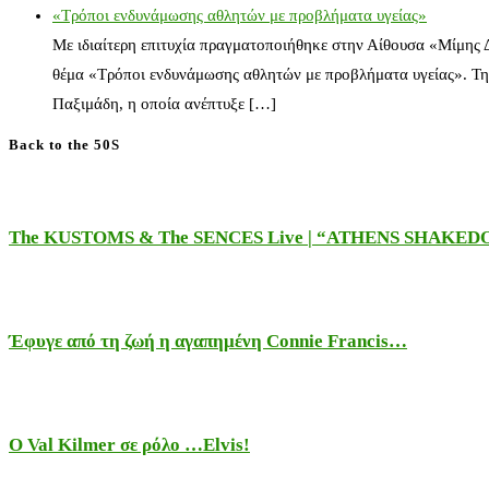
«Τρόποι ενδυνάμωσης αθλητών με προβλήματα υγείας»
Με ιδιαίτερη επιτυχία πραγματοποιήθηκε στην Αίθουσα «Μίμης
θέμα «Τρόποι ενδυνάμωσης αθλητών με προβλήματα υγείας». Τη
Παξιμάδη, η οποία ανέπτυξε […]
Back to the 50S
The KUSTOMS & The SENCES Live | “ATHENS SHAKE
Έφυγε από τη ζωή η αγαπημένη Connie Francis…
Ο Val Kilmer σε ρόλο …Elvis!