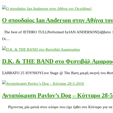
Ο σπουδαίος Ian Anderson στην Αθήνα το
The best of JETHRO TULLPerformed byIAN ANDERSONΣάββατο 1 Οκτωβ
Οι…
D.K. & THE BAND στο Φεστιβάλ Αμαρου
ΣΑΒΒΑΤΟ 25 IOYNIOYLive Stage @ The Barη μικρή σκηνή του Φε
Ανταπόκριση Pavlov’s Dog – Κύτταρο 28-5
Ρίχνοντας μία ματιά στον κόσμο που είχε έρθει στο Κύτταρο για να 