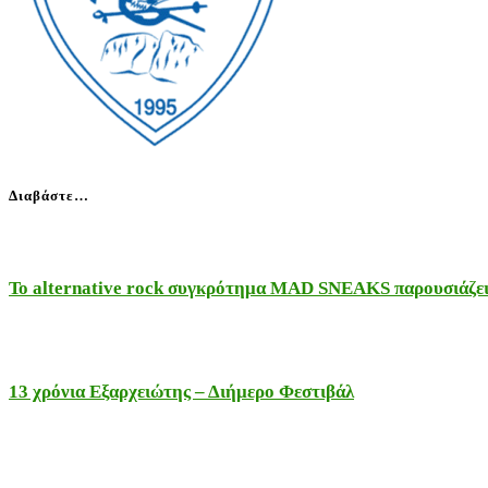
Διαβάστε…
Το alternative rock συγκρότημα MAD SNEAKS παρουσιάζει 
13 χρόνια Εξαρχειώτης – Διήμερο Φεστιβάλ