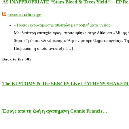
AS INAPPROPRIATE “Stars Bleed & Trees Yield ” – EP Releas
nosos-notalone.gr
«Τρόποι ενδυνάμωσης αθλητών με προβλήματα υγείας»
Με ιδιαίτερη επιτυχία πραγματοποιήθηκε στην Αίθουσα «Μίμης
θέμα «Τρόποι ενδυνάμωσης αθλητών με προβλήματα υγείας». Τη
Παξιμάδη, η οποία ανέπτυξε […]
Back to the 50S
The KUSTOMS & The SENCES Live | “ATHENS SHAKE
Έφυγε από τη ζωή η αγαπημένη Connie Francis…