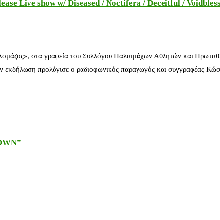
e Live show w/ Diseased / Noctifera / Deceitful / Voidbles
 Δομάζος», στα γραφεία του Συλλόγου Παλαιμάχων Αθλητών και Πρωταθ
ν εκδήλωση προλόγισε ο ραδιοφωνικός παραγωγός και συγγραφέας Κώστ
DOWN”