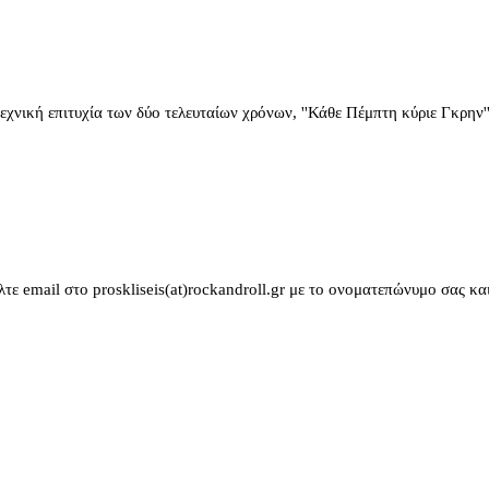
ική επιτυχία των δύο τελευταίων χρόνων, ''Κάθε Πέμπτη κύριε Γκρην''
ε email στο proskliseis(at)rockandroll.gr με το ονοματεπώνυμο σας κ