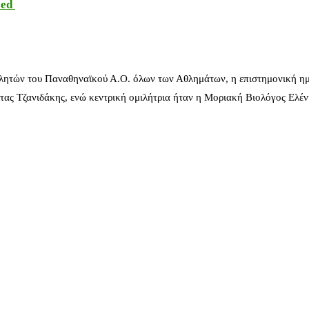
sed
λητών του Παναθηναϊκού Α.Ο. όλων των Αθλημάτων, η επιστημονική ημ
ας Τζανιδάκης, ενώ κεντρική ομιλήτρια ήταν η Μοριακή Βιολόγος Ελέ